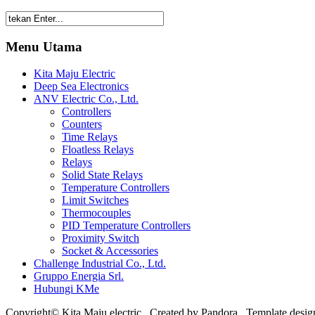
Menu Utama
Kita Maju Electric
Deep Sea Electronics
ANV Electric Co., Ltd.
Controllers
Counters
Time Relays
Floatless Relays
Relays
Solid State Relays
Temperature Controllers
Limit Switches
Thermocouples
PID Temperature Controllers
Proximity Switch
Socket & Accessories
Challenge Industrial Co., Ltd.
Gruppo Energia Srl.
Hubungi KMe
Copyright© Kita Maju electric . Created by Pandora . Template des