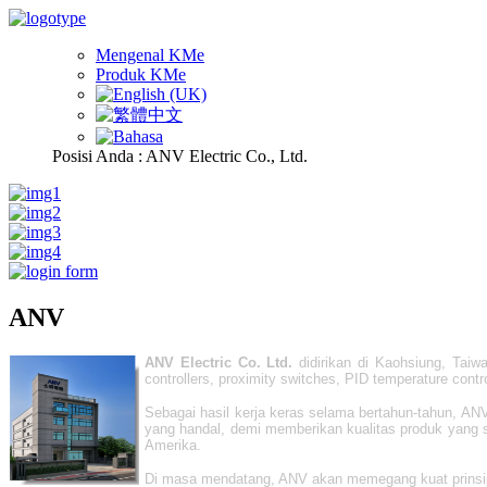
Mengenal KMe
Produk KMe
Posisi Anda :
ANV Electric Co., Ltd.
ANV
ANV Electric Co. Ltd.
didirikan di Kaohsiung, Taiwa
controllers, proximity switches, PID temperature contr
Sebagai hasil kerja keras selama bertahun-tahun, ANV
yang handal, demi memberikan kualitas produk yang s
Amerika.
Di masa mendatang, ANV akan memegang kuat prinsip "