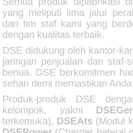
Semua produk dipabrikasi di
yang meliputi lima jalur pera
dan tim staf kami yang berd
dengan kualitas terbaik.
DSE didukung oleh kantor-kant
jaringan penjualan dan staf
benua. DSE berkomitmen hadi
sehari demi memastikan Anda
Produk-produk DSE denga
kelompok, yakni
DSEGen
terkemuka),
DSEAts
(Modul ko
DSEPower
(Charger baterai 