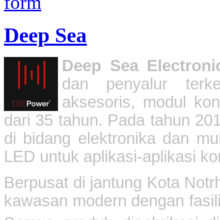
Deep Sea
Deep Sea Electroni
dan penyalur terk
aksesoris, modul kon
dari 35 tahun. Pada tahun 2
di bidang elektronika dan m
LED untuk aplikasi-aplikasi ko
Berpusat di jantung Kota Notr
kawasan modern dengan fasili