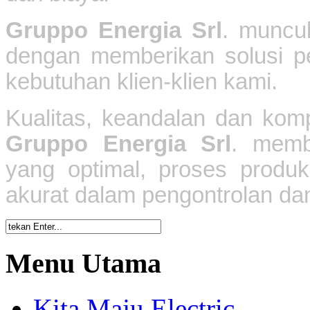
Gruppo Energia Srl
. muncu
dengan memberikan solusi 
kebutuhan klien-klien kami.
Kualitas, keandalan dan ko
Gruppo Energia Srl
.
membe
yang optimal, proses produk
akurat dalam pengontrolan dan
Menu Utama
Kita Maju Electric